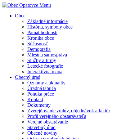
Menu
Obec
Základné informácie
História, symboly obce
Pamätihodnosti
Kronika obce
Súčasnosť
Demografia
Miestna samospráva
Služby a firmy
Letecké fotografie
Interaktívna mapa
Obecný úrad
Oznamy a aktuality
Úradná tabuľa
Ponuka práce
Kontakt
Dokumenty
Zverejňovanie zmlúv, objednávok a faktúr
Profil verejného obstarávateľa
Verejné obstarávanie
Stavebný úrad
Obecné noviny
Ochrana osobných údajov