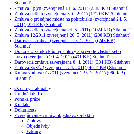
Stiahnuť
Zmluva - plyn (zverejnená 13. 6. 2011)
(2383 KB)
Stiahnuť
Zmluva o dielo (zverejnená 3. 6. 2011)
(1759 KB)
Stiahnuť
Zmluva o prenájme miesta na pohrebisku (zverejnená 24. 5.
2011)
(294 KB)
Stiahnuť
Zmluva o dielo (zverejnená 24. 5. 2011)
(1024 KB)
Stiahnuť
Zmluva 12/2011 (zverejnená 20. 5. 2011)
(238 KB)
Stiahnuť
Darovacia zmluva (zverejnená 13. 5. 2011)
(243 KB)
Stiahnuť
Dohoda o zániku kúpnej zmluvy a prevode vlastníckeho
práva (zverejnená 20. 4. 2011)
(491 KB)
Stiahnuť
Darovacia zmluva (zverejnená 8. 4. 2011)
(334 KB)
Stiahnuť
Zmluva SpSÚ (zverejnená 1. 4. 2011)
(4614 KB)
Stiahnuť
Kúpna zmluva 01/2011 (zverejnená 25. 3. 2011)
(980 KB)
Stiahnuť
Oznamy a aktuality
Úradná tabuľa
Ponuka práce
Kontakt
Dokumenty
Zverejňovanie zmlúv, objednávok a faktúr
Zmluvy
Objednávky
Faktúry