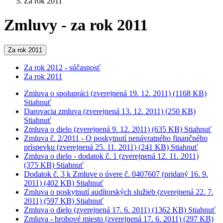
Za rok 2011
Zmluvy - za rok 2011
Za rok 2011
Za rok 2012 - súčasnosť
Za rok 2011
Zmluva o spolupráci (zverejnená 19. 12. 2011)
(1168 KB)
Stiahnuť
Darovacia zmluva (zverejnená 13. 12. 2011)
(250 KB)
Stiahnuť
Zmluva o dielo (zverejnená 9. 12. 2011)
(635 KB)
Stiahnuť
Zmluva č. 2/2011 - O poskytnutí nenávratného finančného
príspevku (zverejnená 25. 11. 2011)
(241 KB)
Stiahnuť
Zmluva o dielo - dodatok č. 1 (zverejnená 12. 11. 2011)
(375 KB)
Stiahnuť
Dodatok č. 3 k Zmluve o úvere č. 0407607 (pridaný 16. 9.
2011)
(402 KB)
Stiahnuť
Zmluva o poskytnutí audítorských služieb (zverejnená 22. 7.
2011)
(597 KB)
Stiahnuť
Zmluva o dielo (zverejnená 17. 6. 2011)
(1362 KB)
Stiahnuť
Zmluva - hrobové miesto (zverejnená 17. 6. 2011)
(297 KB)