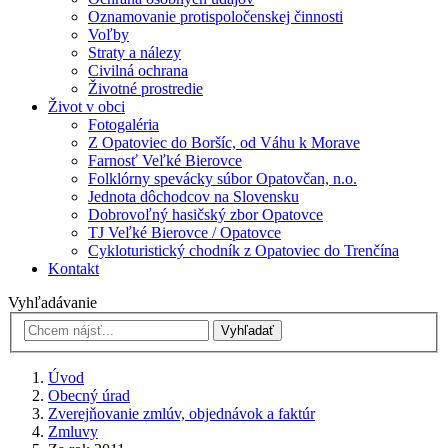
Oznamovanie protispoločenskej činnosti
Voľby
Straty a nálezy
Civilná ochrana
Životné prostredie
Život v obci
Fotogaléria
Z Opatoviec do Boršíc, od Váhu k Morave
Farnosť Veľké Bierovce
Folklórny spevácky súbor Opatovčan, n.o.
Jednota dôchodcov na Slovensku
Dobrovoľný hasičský zbor Opatovce
TJ Veľké Bierovce / Opatovce
Cykloturistický chodník z Opatoviec do Trenčína
Kontakt
Vyhľadávanie
Vyhľadať
Úvod
Obecný úrad
Zverejňovanie zmlúv, objednávok a faktúr
Zmluvy