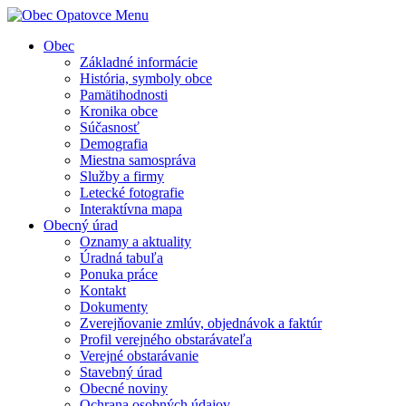
Menu
Obec
Základné informácie
História, symboly obce
Pamätihodnosti
Kronika obce
Súčasnosť
Demografia
Miestna samospráva
Služby a firmy
Letecké fotografie
Interaktívna mapa
Obecný úrad
Oznamy a aktuality
Úradná tabuľa
Ponuka práce
Kontakt
Dokumenty
Zverejňovanie zmlúv, objednávok a faktúr
Profil verejného obstarávateľa
Verejné obstarávanie
Stavebný úrad
Obecné noviny
Ochrana osobných údajov