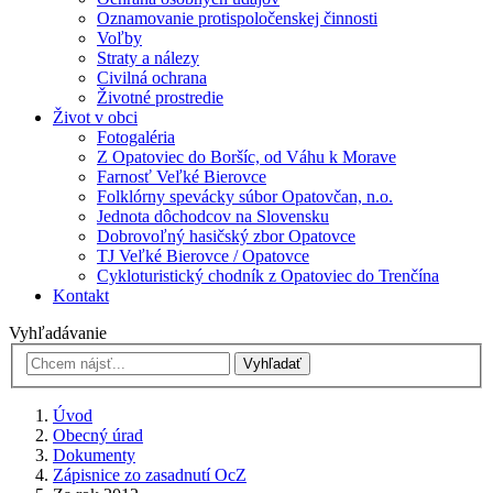
Oznamovanie protispoločenskej činnosti
Voľby
Straty a nálezy
Civilná ochrana
Životné prostredie
Život v obci
Fotogaléria
Z Opatoviec do Boršíc, od Váhu k Morave
Farnosť Veľké Bierovce
Folklórny spevácky súbor Opatovčan, n.o.
Jednota dôchodcov na Slovensku
Dobrovoľný hasičský zbor Opatovce
TJ Veľké Bierovce / Opatovce
Cykloturistický chodník z Opatoviec do Trenčína
Kontakt
Vyhľadávanie
Vyhľadať
Úvod
Obecný úrad
Dokumenty
Zápisnice zo zasadnutí OcZ