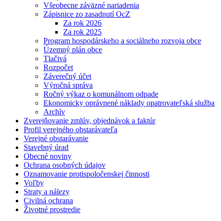
Všeobecne záväzné nariadenia
Zápisnice zo zasadnutí OcZ
Za rok 2026
Za rok 2025
Program hospodárskeho a sociálneho rozvoja obce
Územný plán obce
Tlačivá
Rozpočet
Záverečný účet
Výročná správa
Ročný výkaz o komunálnom odpade
Ekonomicky oprávnené náklady opatrovateľská služba
Archív
Zverejňovanie zmlúv, objednávok a faktúr
Profil verejného obstarávateľa
Verejné obstarávanie
Stavebný úrad
Obecné noviny
Ochrana osobných údajov
Oznamovanie protispoločenskej činnosti
Voľby
Straty a nálezy
Civilná ochrana
Životné prostredie