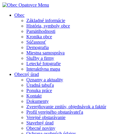
Menu
Obec
Základné informácie
História, symboly obce
Pamätihodnosti
Kronika obce
Súčasnosť
Demografia
Miestna samospráva
Služby a firmy
Letecké fotografie
Interaktívna mapa
Obecný úrad
Oznamy a aktuality
Úradná tabuľa
Ponuka práce
Kontakt
Dokumenty
Zverejňovanie zmlúv, objednávok a faktúr
Profil verejného obstarávateľa
Verejné obstarávanie
Stavebný úrad
Obecné noviny
Ochrana osobných údajov