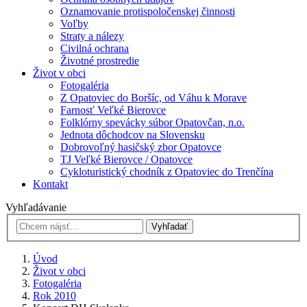
Oznamovanie protispoločenskej činnosti
Voľby
Straty a nálezy
Civilná ochrana
Životné prostredie
Život v obci
Fotogaléria
Z Opatoviec do Boršíc, od Váhu k Morave
Farnosť Veľké Bierovce
Folklórny spevácky súbor Opatovčan, n.o.
Jednota dôchodcov na Slovensku
Dobrovoľný hasičský zbor Opatovce
TJ Veľké Bierovce / Opatovce
Cykloturistický chodník z Opatoviec do Trenčína
Kontakt
Vyhľadávanie
Vyhľadať
Úvod
Život v obci
Fotogaléria
Rok 2010