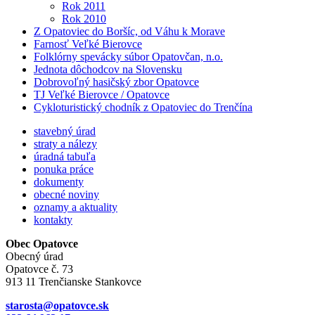
Rok 2011
Rok 2010
Z Opatoviec do Boršíc, od Váhu k Morave
Farnosť Veľké Bierovce
Folklórny spevácky súbor Opatovčan, n.o.
Jednota dôchodcov na Slovensku
Dobrovoľný hasičský zbor Opatovce
TJ Veľké Bierovce / Opatovce
Cykloturistický chodník z Opatoviec do Trenčína
stavebný úrad
straty a nálezy
úradná tabuľa
ponuka práce
dokumenty
obecné noviny
oznamy a aktuality
kontakty
Obec Opatovce
Obecný úrad
Opatovce č. 73
913 11 Trenčianske Stankovce
starosta@opatovce.sk