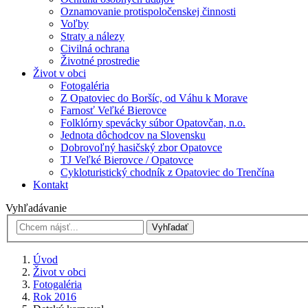
Oznamovanie protispoločenskej činnosti
Voľby
Straty a nálezy
Civilná ochrana
Životné prostredie
Život v obci
Fotogaléria
Z Opatoviec do Boršíc, od Váhu k Morave
Farnosť Veľké Bierovce
Folklórny spevácky súbor Opatovčan, n.o.
Jednota dôchodcov na Slovensku
Dobrovoľný hasičský zbor Opatovce
TJ Veľké Bierovce / Opatovce
Cykloturistický chodník z Opatoviec do Trenčína
Kontakt
Vyhľadávanie
Vyhľadať
Úvod
Život v obci
Fotogaléria
Rok 2016