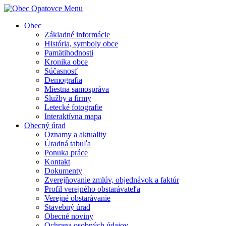
Menu
Obec
Základné informácie
História, symboly obce
Pamätihodnosti
Kronika obce
Súčasnosť
Demografia
Miestna samospráva
Služby a firmy
Letecké fotografie
Interaktívna mapa
Obecný úrad
Oznamy a aktuality
Úradná tabuľa
Ponuka práce
Kontakt
Dokumenty
Zverejňovanie zmlúv, objednávok a faktúr
Profil verejného obstarávateľa
Verejné obstarávanie
Stavebný úrad
Obecné noviny
Ochrana osobných údajov