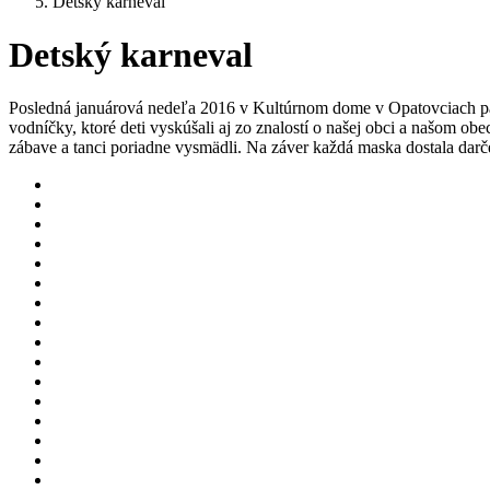
Detský karneval
Detský karneval
Posledná januárová nedeľa 2016 v Kultúrnom dome v Opatovciach patri
vodníčky, ktoré deti vyskúšali aj zo znalostí o našej obci a našom ob
zábave a tanci poriadne vysmädli. Na záver každá maska dostala darč