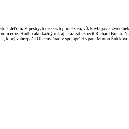
la deťom. V pestrých maskách princezien, víl, kovbojov a zvieratiek s
ecnom erbe. Hudbu ako každý rok aj teraz zabezpečil Richard Bulko. Na 
ek, ktorý zabezpečil Obecný úrad v spolupráci s pani Martou Šulekovo