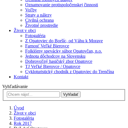
Oznamovanie protispoločenskej činnosti
Voľby
Straty a nálezy
Civilná ochrana
Životné prostredie
Život v obci
Fotogaléria
Z Opatoviec do Boršíc, od Váhu k Morave
Farnosť Veľké Bierovce
Folklórny spevácky súbor Opatovčan, n.o.
Jednota dôchodcov na Slovensku
Dobrovoľný hasičský zbor Opatovce
TJ Veľké Bierovce / Opatovce
Cykloturistický chodník z Opatoviec do Trenčína
Kontakt
Vyhľadávanie
Vyhľadať
Úvod
Život v obci
Fotogaléria
Rok 2017