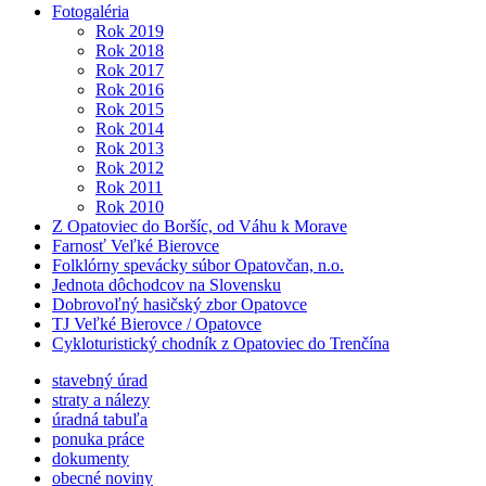
Fotogaléria
Rok 2019
Rok 2018
Rok 2017
Rok 2016
Rok 2015
Rok 2014
Rok 2013
Rok 2012
Rok 2011
Rok 2010
Z Opatoviec do Boršíc, od Váhu k Morave
Farnosť Veľké Bierovce
Folklórny spevácky súbor Opatovčan, n.o.
Jednota dôchodcov na Slovensku
Dobrovoľný hasičský zbor Opatovce
TJ Veľké Bierovce / Opatovce
Cykloturistický chodník z Opatoviec do Trenčína
stavebný úrad
straty a nálezy
úradná tabuľa
ponuka práce
dokumenty
obecné noviny