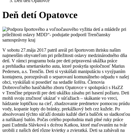
Deň detí Opatovce
Deň detí Opatovce
V sobotu 27.mája 2017 patril areál pri športovom ihrisku našim
najmenším obyvateľom pri príležitosti oslavy medzinárodného dňa
detí. V rámci programu bola pre deti pripravená ukážka práce
a prehliadka smetiarskeho auta, ktoré poskytla spoločnosť Marius
Pedersen, a.s. Trenčín. Deti si vyskúšali manipuláciu s vysýpaním
kontajnera, porozprávali o separovaní komunálneho odpadu v našej
obci, vyskúšali si posedieť na sedadle šoféra. Členovia
Dobrovoľného hasičského zboru Opatovce v spolupráci s HaZZ
v Trenčíne pripravili pre deti ukážku zásahu pri hasení požiaru. Deti
mohli svoju zručnosť ukázať v súťažiach – skákanie vo vreci,
hádzanie loptičkou na cieľ, zhadzovanie predmetov pomocou prúdu
vody, kopanie lopty do bránky, prekážkový beh cez kužele. Po
absolvovaní týchto súťaží dostalo každé dieťa balíček so sladkosťou
a nafúkaný balón. Počas celého popoludnia mali plné ruky práce
pani Ľudmila Slávková s dcérou Katkou, ktoré maľovaním na tvár
urobili z našich detí rôzne kvietky a zvieratká. Deti sa zabávali na