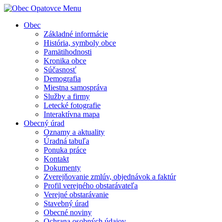
Menu
Obec
Základné informácie
História, symboly obce
Pamätihodnosti
Kronika obce
Súčasnosť
Demografia
Miestna samospráva
Služby a firmy
Letecké fotografie
Interaktívna mapa
Obecný úrad
Oznamy a aktuality
Úradná tabuľa
Ponuka práce
Kontakt
Dokumenty
Zverejňovanie zmlúv, objednávok a faktúr
Profil verejného obstarávateľa
Verejné obstarávanie
Stavebný úrad
Obecné noviny
Ochrana osobných údajov