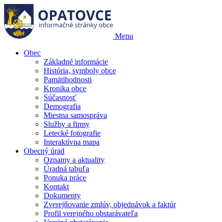
Menu
Obec
Základné informácie
História, symboly obce
Pamätihodnosti
Kronika obce
Súčasnosť
Demografia
Miestna samospráva
Služby a firmy
Letecké fotografie
Interaktívna mapa
Obecný úrad
Oznamy a aktuality
Úradná tabuľa
Ponuka práce
Kontakt
Dokumenty
Zverejňovanie zmlúv, objednávok a faktúr
Profil verejného obstarávateľa