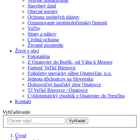
Verejné obstarávanie
Stavebný úrad
Obecné noviny
Ochrana osobných údajov
Oznamovanie protispoločenskej činnosti
Voľby
Straty a nálezy
Civilná ochrana
Životné prostredie
Život v obci
Fotogaléria
Z Opatoviec do Boršíc, od Váhu k Morave
Farnosť Veľké Bierovce
Folklórny spevácky súbor Opatovčan, n.o.
Jednota dôchodcov na Slovensku
Dobrovoľný hasičský zbor Opatovce
TJ Veľké Bierovce / Opatovce
Cykloturistický chodník z Opatoviec do Trenčína
Kontakt
Vyhľadávanie
Vyhľadať
Úvod