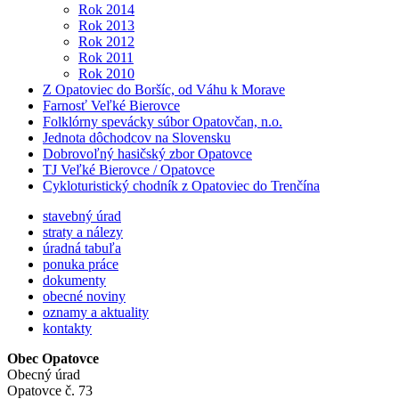
Rok 2014
Rok 2013
Rok 2012
Rok 2011
Rok 2010
Z Opatoviec do Boršíc, od Váhu k Morave
Farnosť Veľké Bierovce
Folklórny spevácky súbor Opatovčan, n.o.
Jednota dôchodcov na Slovensku
Dobrovoľný hasičský zbor Opatovce
TJ Veľké Bierovce / Opatovce
Cykloturistický chodník z Opatoviec do Trenčína
stavebný úrad
straty a nálezy
úradná tabuľa
ponuka práce
dokumenty
obecné noviny
oznamy a aktuality
kontakty
Obec Opatovce
Obecný úrad
Opatovce č. 73