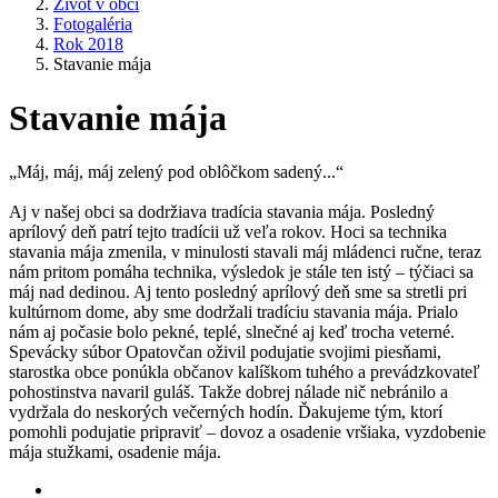
Život v obci
Fotogaléria
Rok 2018
Stavanie mája
Stavanie mája
„Máj, máj, máj zelený pod oblôčkom sadený...“
Aj v našej obci sa dodržiava tradícia stavania mája. Posledný
aprílový deň patrí tejto tradícii už veľa rokov. Hoci sa technika
stavania mája zmenila, v minulosti stavali máj mládenci ručne, teraz
nám pritom pomáha technika, výsledok je stále ten istý – týčiaci sa
máj nad dedinou. Aj tento posledný aprílový deň sme sa stretli pri
kultúrnom dome, aby sme dodržali tradíciu stavania mája. Prialo
nám aj počasie bolo pekné, teplé, slnečné aj keď trocha veterné.
Spevácky súbor Opatovčan oživil podujatie svojimi piesňami,
starostka obce ponúkla občanov kalíškom tuhého a prevádzkovateľ
pohostinstva navaril guláš. Takže dobrej nálade nič nebránilo a
vydržala do neskorých večerných hodín. Ďakujeme tým, ktorí
pomohli podujatie pripraviť – dovoz a osadenie vršiaka, vyzdobenie
mája stužkami, osadenie mája.